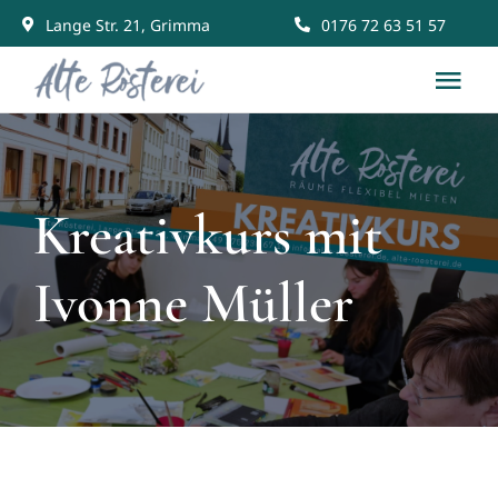
Skip
Lange Str. 21, Grimma
0176 72 63 51 57
to
Tog
content
Nav
Start
Kreativkurs mit
Räume mieten
Ivonne Müller
Gemeinschaft
News & Events
Kontakt