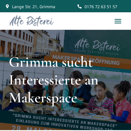
Skip
Lange Str. 21, Grimma
0176 72 63 51 57
to
Tog
content
Nav
Start
Grimma sucht
Räume mieten
Interessierte an
Gemeinschaft
Makerspace
News & Events
Kontakt