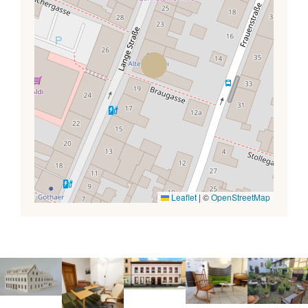
Leaflet
|
©
OpenStreetMap