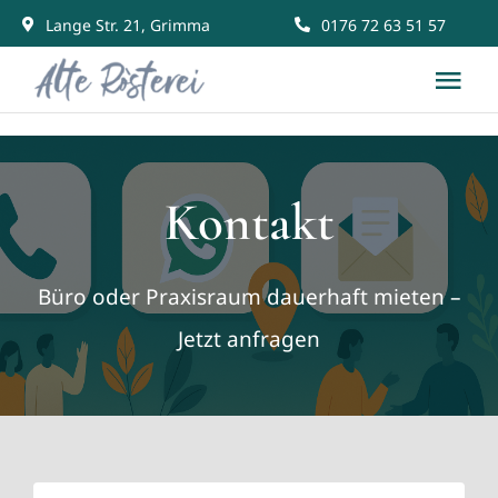
Skip
Lange Str. 21, Grimma
0176 72 63 51 57
to
Tog
content
Nav
Start
Kontakt
Räume mieten
Gemeinschaft
Büro oder Praxisraum dauerhaft mieten –
Jetzt anfragen
News & Events
Kontakt