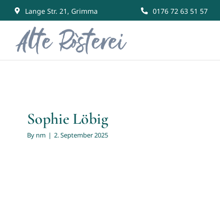
Skip
Lange Str. 21, Grimma
0176 72 63 51 57
to
content
Sophie Löbig
By
nm
|
2. September 2025