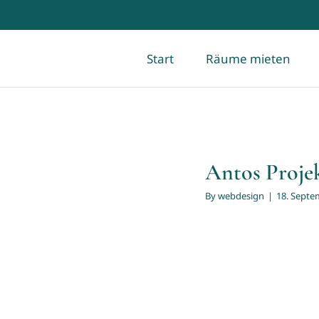
Start
Räume mieten
Antos Proj
By
webdesign
|
18. Septe