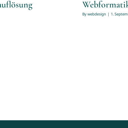
auflösung
Webformatik
By
webdesign
|
1. Septem