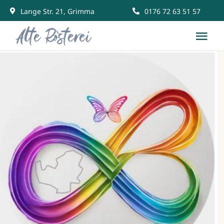
Skip
Lange Str. 21, Grimma
0176 72 63 51 57
to
Tog
content
Nav
Start
Räume mieten
Gemeinschaft
News & Events
Kontakt